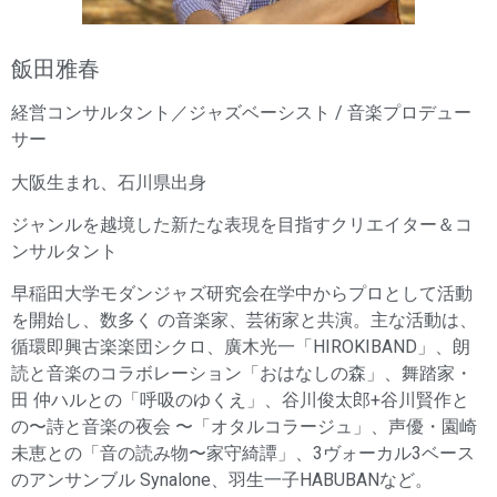
飯田雅春
経営コンサルタント／
ジャズベーシスト / 音楽プロデュー
サー
大阪生まれ、石川県出身
ジャンルを越境した新たな表現を目指すクリエイター＆コ
ンサルタント
早稲田大学モダンジャズ研究会在学中からプロとして活動
を開始し、数多く の音楽家、芸術家と共演。主な活動は、
循環即興古楽楽団シクロ、廣木光一「HIROKIBAND」、朗
読と音楽のコラボレーション「おはなしの森」、舞踏家・
田 仲ハルとの「呼吸のゆくえ」、谷川俊太郎+谷川賢作と
の〜詩と音楽の夜会 〜「オタルコラージュ」、声優・園崎
未恵との「音の読み物〜家守綺譚」、3ヴォーカル3ベース
のアンサンブル Synalone、羽生一子HABUBANなど。