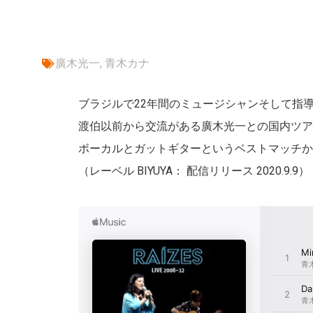
廣木光一
,
青木カナ
ブラジルで22年間のミュージシャンそして指導
渡伯以前から交流がある廣木光一との国内ツア
ボーカルとガットギターというベストマッチか
（レーベル BIYUYA： 配信リリース 2020.9.9）