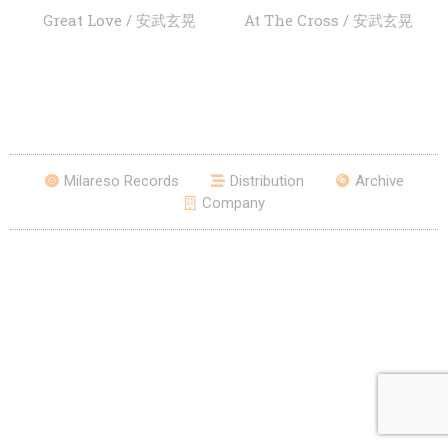
Great Love / 安武玄晃
At The Cross / 安武玄晃
Milareso Records
Distribution
Archive
Company