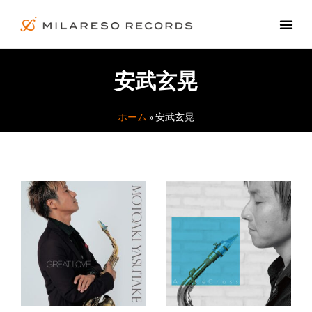
安武玄晃
ホーム
»
安武玄晃