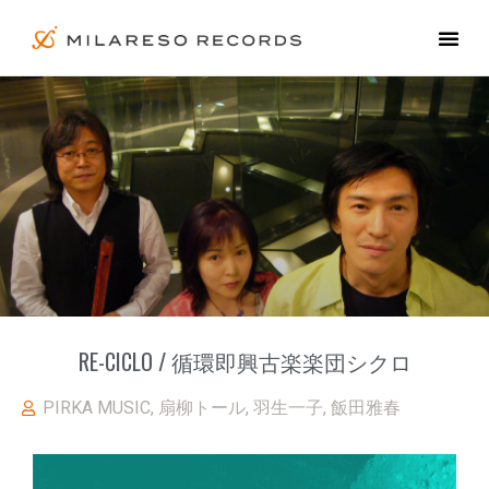
RE-CICLO / 循環即興古楽楽団シクロ
PIRKA MUSIC
,
扇柳トール
,
羽生一子
,
飯田雅春