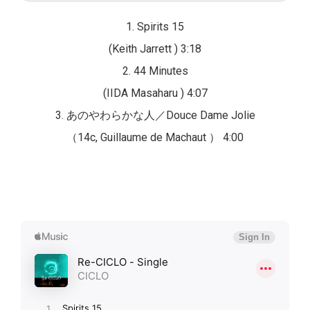
1. Spirits 15
(Keith Jarrett ) 3:18
2. 44 Minutes
(IIDA Masaharu ) 4:07
3. あのやわらかな人／Douce Dame Jolie
（14c, Guillaume de Machaut ） 4:00