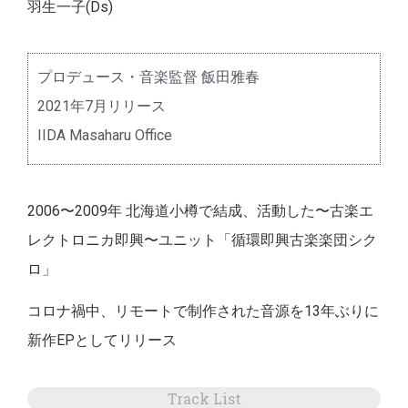
羽生一子(Ds)
プロデュース・音楽監督 飯田雅春
2021年7月リリース
IIDA Masaharu Office
2006〜2009年 北海道小樽で結成、活動した〜古楽エ
レクトロニカ即興〜ユニット「循環即興古楽楽団シク
ロ」
コロナ禍中、リモートで制作された音源を13年ぶりに
新作EPとしてリリース
Track List