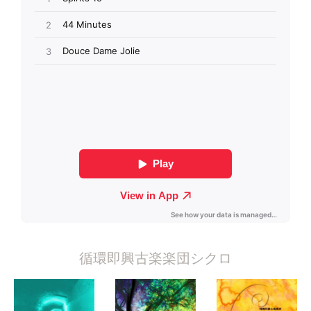
循環即興古楽楽団シクロ