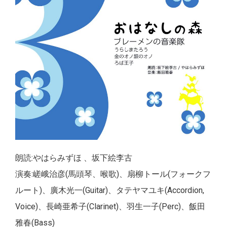
朗読:やはらみずほ 、坂下絵李古
演奏:嵯峨治彦(馬頭琴、喉歌)、扇柳トール(フォークフ
ルート)、廣木光一(Guitar)、タテヤマユキ(Accordion,
Voice)、長崎亜希子(Clarinet)、羽生一子(Perc)、飯田
雅春(Bass)