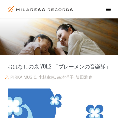
おはなしの森 VOL.2 「ブレーメンの音楽隊」
PIRKA MUSIC
,
小林幸恵
,
森本洋子
,
飯田雅春