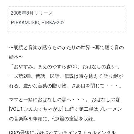
2008年8月リリース
PIRKAMUSIC, PIRKA-202
〜朗読と音楽が誘うものがたりの世界〜耳で聴く音の
絵本〜
「おやすみ」まえのやすらぎCD、おはなしの森シリ
ーズ第2弾。昔話、民話、伝説は時を越えて 語り継が
れる、豊かな言葉の贈り物。さあ目を閉じて・・・。
ママと一緒におはなしの森へ・・・。 おはなしの森
[VOL.1 ぶんぶくちゃがま] に続く第二弾はブレーメン
の音楽隊を筆頭に、他3篇の童話を収録。
CDの最後に収録されているインストゥルメンタル